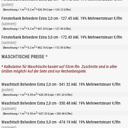
(poliert)
2
2
(Berechnung = 1 m
* 0.2 m
* 620.59 €/qm = 124.12 €/lfm)
Fensterbank Belvedere Extra 2,0 cm - 127.45 inkl. 19% Mehrwertsteuer €/lfm
(satiniert)
2
2
(Berechnung = 1 m
* 0.2 m
* 637.25 €/qm = 127.45 €/lfm)
Fensterbank Belvedere Extra 3,0 cm - 172.43 inkl. 19% Mehrwertsteuer €/lfm
(satiniert)
2
2
(Berechnung = 1 m
* 0.2 m
* 862.16 €/qm = 172.43 €/lfm)
WASCHTISCHE PREISE *
* Kalkulation für Waschtische basiert auf 55cm lfm. Zuschnitte sind in allen
Größen möglich! Auf der Seite sind nur Rechenbeispiele.
Waschtisch Belvedere Extra 2,0 cm - 341.32 inkl. 19% Mehrwertsteuer €/lfm
(poliert)
2
2
(Berechnung = 1 m
* 0.55 m
* 620.59 €/qm = 341.32 €/lfm)
Waschtisch Belvedere Extra 2,0 cm - 350.48 inkl. 19% Mehrwertsteuer €/lfm
(satiniert)
2
2
(Berechnung = 1 m
* 0.55 m
* 637.25 €/qm = 350.48 €/lfm)
Waschtisch Belvedere Extra 3,0 cm - 474.19 inkl. 19% Mehrwertsteuer €/lfm
(satiniert)