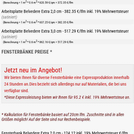
2
2
(Berechnung = 1 m
* 0.6 m
* 620.59 €/qm = 372.35 €/lfm
Arbeitsplatte Belvedere Extra 2,0 cm - 382.35 €/lfm inkl. 19% Mehrwertsteuer
(satiniert)
2
2
(Berechnung = 1 m
* 0.6 m
* 637.25 €/qm = 382.35 €/lfm
Arbeitsplatte Belvedere Extra 3,0 cm - 517.29 €/lfm inkl. 19% Mehrwertsteuer
(satiniert)
2
2
(Berechnung = 1 m
* 0.6 m
* 862.16 €/qm = 517.29 €/lfm
FENSTERBÄNKE PREISE *
Jetzt neu im Angebot!
Wir bieten Ihnen für diverse Fensterbänke eine Expressproduktion innerhalb
24 Stunden an.Dies bezieht sich allerdings nur auf Materialien, die bei uns
verfügbar sind.
*Diese Expressleistung bieten wir Ihnen für 95.2 € inkl. 19% Mehrwertsteue an.
* Kalkulation für Fensterbänke basiert auf 20cm lfm. Zuschnitte sind in allen
Größen möglich! Auf der Seite sind nur Rechenbeispiele.
Fensterbank Belvedere Extra 2,0 cm - 124.12 inkl. 19% Mehrwertsteuer €/lfm