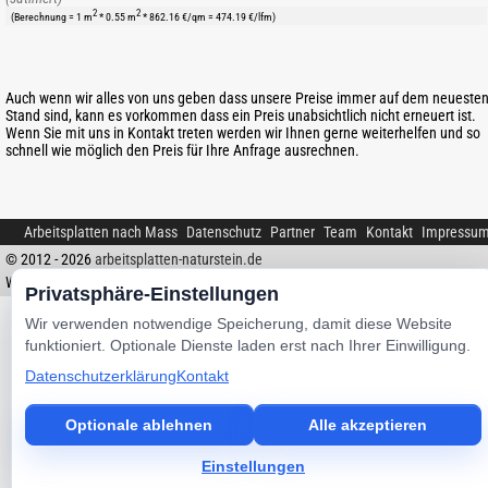
2
2
(Berechnung = 1 m
* 0.55 m
* 862.16 €/qm = 474.19 €/lfm)
Auch wenn wir alles von uns geben dass unsere Preise immer auf dem neueste
Stand sind, kann es vorkommen dass ein Preis unabsichtlich nicht erneuert ist.
Wenn Sie mit uns in Kontakt treten werden wir Ihnen gerne weiterhelfen und so
schnell wie möglich den Preis für Ihre Anfrage ausrechnen.
Arbeitsplatten nach Mass
Datenschutz
Partner
Team
Kontakt
Impressu
© 2012 - 2026
arbeitsplatten-naturstein.de
Web Design |
MAAG-PROJEKT
Privatsphäre-Einstellungen
Wir verwenden notwendige Speicherung, damit diese Website
funktioniert. Optionale Dienste laden erst nach Ihrer Einwilligung.
Datenschutzerklärung
Kontakt
Optionale ablehnen
Alle akzeptieren
Einstellungen