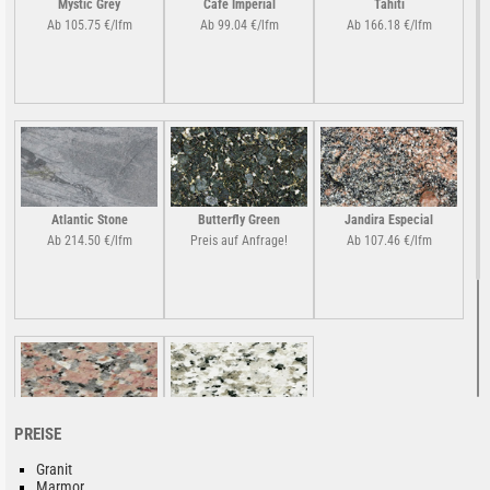
Mystic Grey
Cafe Imperial
Tahiti
Ab 105.75 €/lfm
Ab 99.04 €/lfm
Ab 166.18 €/lfm
Atlantic Stone
Butterfly Green
Jandira Especial
Ab 214.50 €/lfm
Preis auf Anfrage!
Ab 107.46 €/lfm
PREISE
Rosa Porrino M
Bianco Sardo
Ab 27.74 €/lfm
Ab 39.98 €/lfm
Granit
Marmor