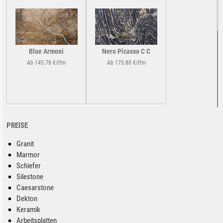
Blue Armoni
Nero Picasso C C
Ab 145.78 €/lfm
Ab 175.80 €/lfm
PREISE
Granit
Marmor
White Fantasy
Covelano Arabescato
Schiefer
Silestone
Ab 183.26 €/lfm
Ab 100.79 €/lfm
Caesarstone
Dekton
Keramik
Arbeitsplatten