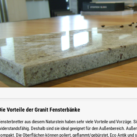
Die Vorteile der Granit Fensterbänke
ensterbretter aus diesem Naturstein haben sehr viele Vorteile und Vorzüge. Si
iderstandsfähig. Deshalb sind sie ideal geeignet für den Außenbereich. Außer
ompakt. Die Oberflächen können poliert, geflammt/gebürstet, Eco Antik und sa