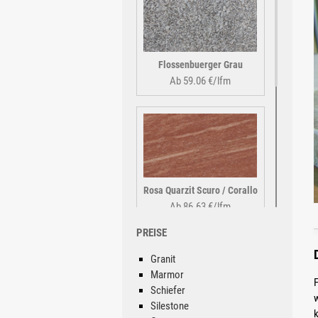
Flossenbuerger Grau
Ab 59.06 €/lfm
Rosa Quarzit Scuro / Corallo
Ab 86.63 €/lfm
PREISE
Granit
Marmor
F
Schiefer
w
Silestone
k
Padang Basalt Black TG-41