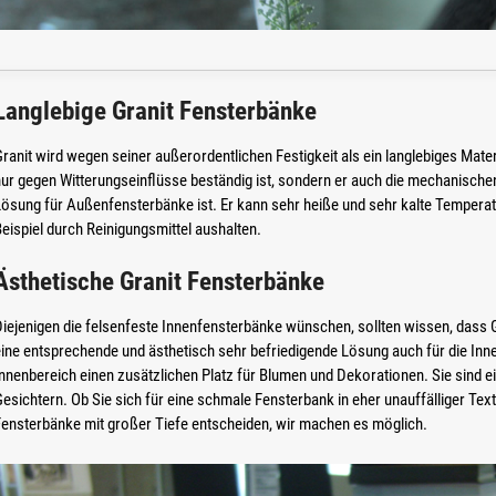
Langlebige Granit Fensterbänke
ranit wird wegen seiner außerordentlichen Festigkeit als ein langlebiges Materi
ur gegen Witterungseinflüsse beständig ist, sondern er auch die mechanischen
Lösung für Außenfensterbänke ist. Er kann sehr heiße und sehr kalte Tempera
eispiel durch Reinigungsmittel aushalten.
Ästhetische Granit Fensterbänke
iejenigen die felsenfeste Innenfensterbänke wünschen, sollten wissen, dass Gra
ine entsprechende und ästhetisch sehr befriedigende Lösung auch für die Inn
nnenbereich einen zusätzlichen Platz für Blumen und Dekorationen. Sie sind ei
esichtern. Ob Sie sich für eine schmale Fensterbank in eher unauffälliger Textu
Fensterbänke mit großer Tiefe entscheiden, wir machen es möglich.