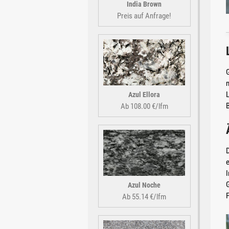
India Brown
Preis auf Anfrage!
G
n
Azul Ellora
B
Ab 108.00 €/lfm
D
e
I
G
Azul Noche
Ab 55.14 €/lfm