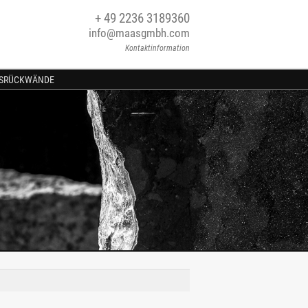
+ 49 2236 3189360
info@maasgmbh.com
Kontaktinformation
SRÜCKWÄNDE