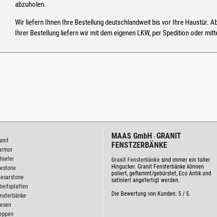
abzuholen.
Wir liefern Ihnen Ihre Bestellung deutschlandweit bis vor Ihre Haustür
Ihrer Bestellung liefern wir mit dem eigenen LKW, per Spedition oder mitt
MAAS GmbH
GRANIT
-
anit
FENSTZERBÄNKE
armor
hiefer
Granit Fensterbänke
sind immer ein toller
Hingucker. Granit Fensterbänke können
lestone
poliert, geflammt/gebürstet, Eco Antik und
esarstone
satiniert angefertigt werden.
beitsplatten
Die Bewertung von Kunden:
5
/
5
.
nsterbänke
iesen
eppen