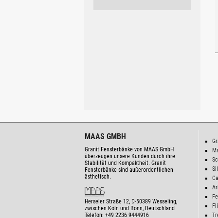
MAAS GMBH
Gr
Granit Fensterbänke von MAAS GmbH
M
überzeugen unsere Kunden durch ihre
Sc
Stabilität und Kompaktheit. Granit
Si
Fensterbänke sind außerordentlichen
ästhetisch.
Ca
Ar
Fe
Herseler Straße 12
,
D-50389
Wesseling,
Fl
zwischen
Köln und Bonn
, Deutschland
Telefon:
+49 2236 9444916
Tr