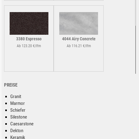
3380 Espresso
4044 Airy Concrete
Ab 123.20 €/lfm
Ab 116.21 €/lfm
PREISE
Granit
Marmor
Black Noir
4360 Wild Rice
Schiefer
Silestone
Preis auf Anfrage!
Ab 88.41 €/lfm
Caesarstone
Dekton
Keramik