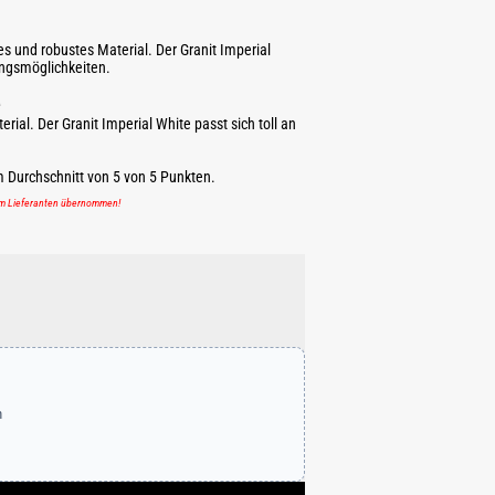
les und robustes Material. Der Granit Imperial
ungsmöglichkeiten.
e
erial. Der Granit Imperial White passt sich toll an
m Durchschnitt von
5
von
5
Punkten.
em Lieferanten übernommen!
n