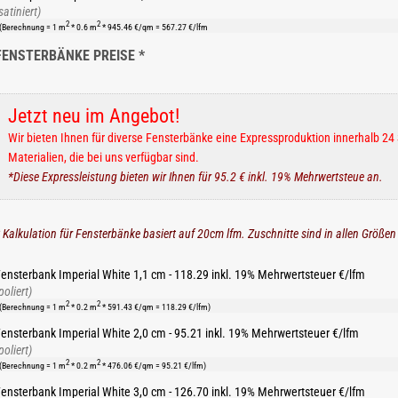
satiniert)
2
2
(Berechnung = 1 m
* 0.6 m
* 945.46 €/qm = 567.27 €/lfm
FENSTERBÄNKE PREISE *
Jetzt neu im Angebot!
Wir bieten Ihnen für diverse Fensterbänke eine Expressproduktion innerhalb 24 
Materialien, die bei uns verfügbar sind.
*Diese Expressleistung bieten wir Ihnen für 95.2 € inkl. 19% Mehrwertsteue an.
 Kalkulation für Fensterbänke basiert auf 20cm lfm. Zuschnitte sind in allen Größen
ensterbank Imperial White 1,1 cm - 118.29 inkl. 19% Mehrwertsteuer €/lfm
poliert)
2
2
(Berechnung = 1 m
* 0.2 m
* 591.43 €/qm = 118.29 €/lfm)
ensterbank Imperial White 2,0 cm - 95.21 inkl. 19% Mehrwertsteuer €/lfm
poliert)
2
2
(Berechnung = 1 m
* 0.2 m
* 476.06 €/qm = 95.21 €/lfm)
ensterbank Imperial White 3,0 cm - 126.70 inkl. 19% Mehrwertsteuer €/lfm