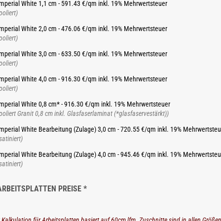
mperial White 1,1 cm - 591.43 €/qm inkl. 19% Mehrwertsteuer
poliert)
mperial White 2,0 cm - 476.06 €/qm inkl. 19% Mehrwertsteuer
poliert)
mperial White 3,0 cm - 633.50 €/qm inkl. 19% Mehrwertsteuer
poliert)
mperial White 4,0 cm - 916.30 €/qm inkl. 19% Mehrwertsteuer
poliert)
mperial White 0,8 cm* - 916.30 €/qm inkl. 19% Mehrwertsteuer
poliert Granit 0,8 cm inkl. Glasfaserlaminat (*glasfaservestärkt))
mperial White Bearbeitung (Zulage) 3,0 cm - 720.55 €/qm inkl. 19% Mehrwertsteu
satiniert)
mperial White Bearbeitung (Zulage) 4,0 cm - 945.46 €/qm inkl. 19% Mehrwertsteu
satiniert)
ARBEITSPLATTEN PREISE *
 Kalkulation für Arbeitsplatten basiert auf 60cm lfm. Zuschnitte sind in allen Größe