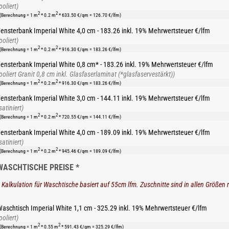
poliert)
2
2
(Berechnung = 1 m
* 0.2 m
* 633.50 €/qm = 126.70 €/lfm)
ensterbank Imperial White 4,0 cm - 183.26 inkl. 19% Mehrwertsteuer €/lfm
poliert)
2
2
(Berechnung = 1 m
* 0.2 m
* 916.30 €/qm = 183.26 €/lfm)
ensterbank Imperial White 0,8 cm* - 183.26 inkl. 19% Mehrwertsteuer €/lfm
poliert Granit 0,8 cm inkl. Glasfaserlaminat (*glasfaservestärkt))
2
2
(Berechnung = 1 m
* 0.2 m
* 916.30 €/qm = 183.26 €/lfm)
ensterbank Imperial White 3,0 cm - 144.11 inkl. 19% Mehrwertsteuer €/lfm
satiniert)
2
2
(Berechnung = 1 m
* 0.2 m
* 720.55 €/qm = 144.11 €/lfm)
ensterbank Imperial White 4,0 cm - 189.09 inkl. 19% Mehrwertsteuer €/lfm
satiniert)
2
2
(Berechnung = 1 m
* 0.2 m
* 945.46 €/qm = 189.09 €/lfm)
WASCHTISCHE PREISE *
 Kalkulation für Waschtische basiert auf 55cm lfm. Zuschnitte sind in allen Größen 
aschtisch Imperial White 1,1 cm - 325.29 inkl. 19% Mehrwertsteuer €/lfm
poliert)
2
2
(Berechnung = 1 m
* 0.55 m
* 591.43 €/qm = 325.29 €/lfm)