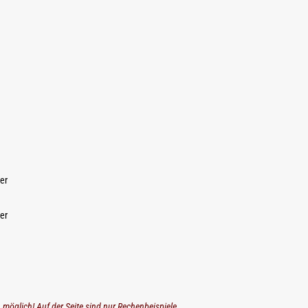
er
er
n möglich! Auf der Seite sind nur Rechenbeispiele.