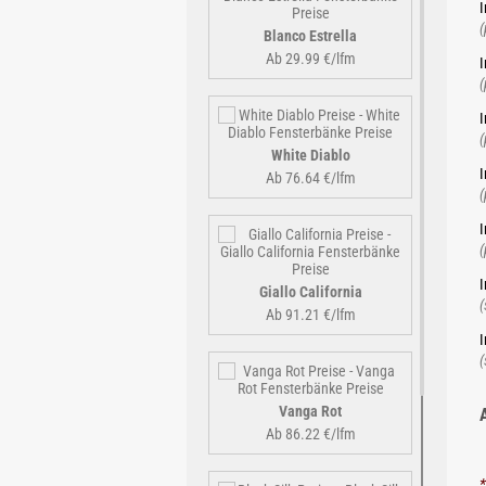
I
(
Blanco Estrella
Ab 29.99 €/lfm
I
(
I
(
White Diablo
I
Ab 76.64 €/lfm
(
I
(
I
Giallo California
(
Ab 91.21 €/lfm
I
(
Vanga Rot
Ab 86.22 €/lfm
*