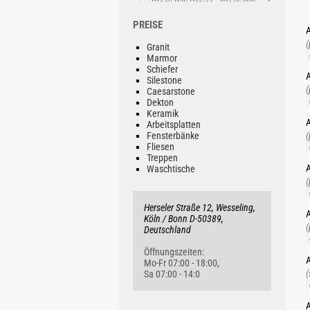
PREISE
Black Silk
A
Ab 99.88 €/lfm
(
Granit
Marmor
Schiefer
A
Silestone
(
Caesarstone
Dekton
Keramik
A
Arbeitsplatten
(
Fensterbänke
Fliesen
Treppen
A
Waschtische
(
Herseler Straße 12, Wesseling,
A
Köln / Bonn D-50389,
(
Deutschland
Öffnungszeiten:
A
Mo-Fr 07:00 - 18:00,
(
Sa 07:00 - 14:0
A