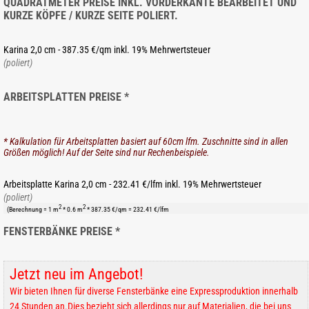
QUADRATMETER PREISE INKL. VORDERKANTE BEARBEITET UND
KURZE KÖPFE / KURZE SEITE POLIERT.
Karina 2,0 cm - 387.35 €/qm inkl. 19% Mehrwertsteuer
(poliert)
ARBEITSPLATTEN PREISE *
* Kalkulation für Arbeitsplatten basiert auf 60cm lfm. Zuschnitte sind in allen
Größen möglich! Auf der Seite sind nur Rechenbeispiele.
Arbeitsplatte Karina 2,0 cm - 232.41 €/lfm inkl. 19% Mehrwertsteuer
(poliert)
2
2
(Berechnung = 1 m
* 0.6 m
* 387.35 €/qm = 232.41 €/lfm
FENSTERBÄNKE PREISE *
Jetzt neu im Angebot!
Wir bieten Ihnen für diverse Fensterbänke eine Expressproduktion innerhalb
24 Stunden an.Dies bezieht sich allerdings nur auf Materialien, die bei uns