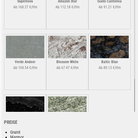
Supernova
Amazon Star
Giallo California
Ab 168.27 €/lfm
Ab 112.18 €/lfm
Ab 91.21 €/lfm
Verde Andeer
Blossom White
Baltic Blue
Ab 104.54 €/lfm
Ab 67.47 €/lfm
Ab 89.13 €/lfm
PREISE
Agatha
Multicolor Grün
Ab 126.20 €/lfm
Ab 69.14 €/lfm
Granit
Marmor