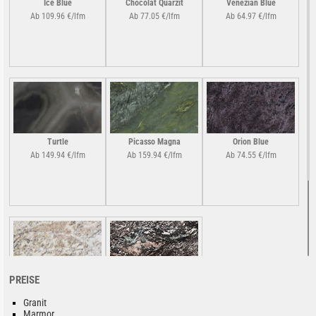
Ice Blue
Chocolat Quarzit
Venezian Blue
Ab 109.96 €/lfm
Ab 77.05 €/lfm
Ab 64.97 €/lfm
Turtle
Picasso Magna
Orion Blue
Ab 149.94 €/lfm
Ab 159.94 €/lfm
Ab 74.55 €/lfm
PREISE
Sierra Granada
Mari Blue
Ab 103.29 €/lfm
Preis auf Anfrage!
Granit
Marmor