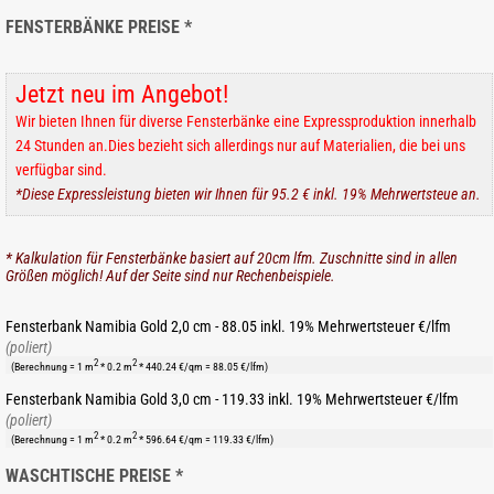
FENSTERBÄNKE PREISE *
Jetzt neu im Angebot!
Wir bieten Ihnen für diverse Fensterbänke eine Expressproduktion innerhalb
24 Stunden an.Dies bezieht sich allerdings nur auf Materialien, die bei uns
verfügbar sind.
*Diese Expressleistung bieten wir Ihnen für 95.2 € inkl. 19% Mehrwertsteue an.
* Kalkulation für Fensterbänke basiert auf 20cm lfm. Zuschnitte sind in allen
Größen möglich! Auf der Seite sind nur Rechenbeispiele.
Fensterbank Namibia Gold 2,0 cm - 88.05 inkl. 19% Mehrwertsteuer €/lfm
(poliert)
2
2
(Berechnung = 1 m
* 0.2 m
* 440.24 €/qm = 88.05 €/lfm)
Fensterbank Namibia Gold 3,0 cm - 119.33 inkl. 19% Mehrwertsteuer €/lfm
(poliert)
2
2
(Berechnung = 1 m
* 0.2 m
* 596.64 €/qm = 119.33 €/lfm)
WASCHTISCHE PREISE *