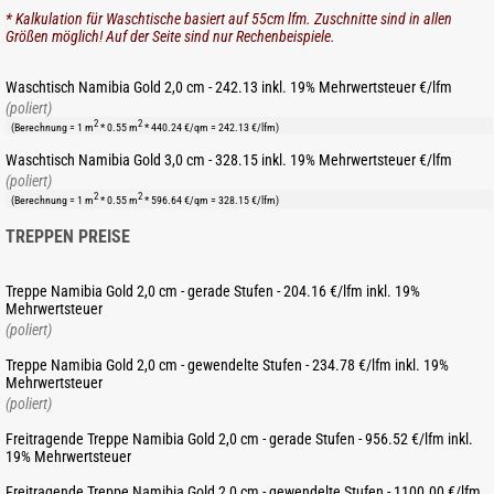
* Kalkulation für Waschtische basiert auf 55cm lfm. Zuschnitte sind in allen
Größen möglich! Auf der Seite sind nur Rechenbeispiele.
Waschtisch Namibia Gold 2,0 cm - 242.13 inkl. 19% Mehrwertsteuer €/lfm
(poliert)
2
2
(Berechnung = 1 m
* 0.55 m
* 440.24 €/qm = 242.13 €/lfm)
Waschtisch Namibia Gold 3,0 cm - 328.15 inkl. 19% Mehrwertsteuer €/lfm
(poliert)
2
2
(Berechnung = 1 m
* 0.55 m
* 596.64 €/qm = 328.15 €/lfm)
TREPPEN PREISE
Treppe Namibia Gold 2,0 cm - gerade Stufen - 204.16 €/lfm inkl. 19%
Mehrwertsteuer
(poliert)
Treppe Namibia Gold 2,0 cm - gewendelte Stufen - 234.78 €/lfm inkl. 19%
Mehrwertsteuer
(poliert)
Freitragende Treppe Namibia Gold 2,0 cm - gerade Stufen - 956.52 €/lfm inkl.
19% Mehrwertsteuer
Freitragende Treppe Namibia Gold 2,0 cm - gewendelte Stufen - 1100.00 €/lfm