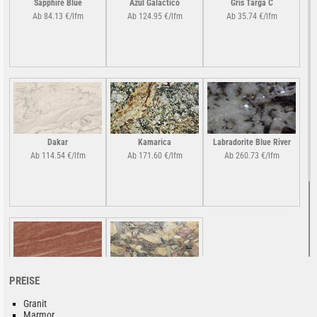
Sapphire Blue
Azul Galactico
Gris Targa C
Ab 84.13 €/lfm
Ab 124.95 €/lfm
Ab 35.74 €/lfm
Dakar
Kamarica
Labradorite Blue River
Ab 114.54 €/lfm
Ab 171.60 €/lfm
Ab 260.73 €/lfm
PREISE
Rosa Quarzit Scuro /
Quarzite Mondrian
Corallo
Preis auf Anfrage!
Granit
Ab 86.63 €/lfm
Marmor