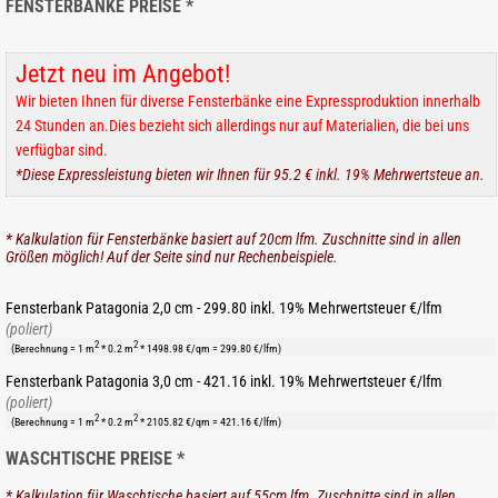
FENSTERBÄNKE PREISE *
Jetzt neu im Angebot!
Wir bieten Ihnen für diverse Fensterbänke eine Expressproduktion innerhalb
24 Stunden an.Dies bezieht sich allerdings nur auf Materialien, die bei uns
verfügbar sind.
*Diese Expressleistung bieten wir Ihnen für 95.2 € inkl. 19% Mehrwertsteue an.
* Kalkulation für Fensterbänke basiert auf 20cm lfm. Zuschnitte sind in allen
Größen möglich! Auf der Seite sind nur Rechenbeispiele.
Fensterbank Patagonia 2,0 cm - 299.80 inkl. 19% Mehrwertsteuer €/lfm
(poliert)
2
2
(Berechnung = 1 m
* 0.2 m
* 1498.98 €/qm = 299.80 €/lfm)
Fensterbank Patagonia 3,0 cm - 421.16 inkl. 19% Mehrwertsteuer €/lfm
(poliert)
2
2
(Berechnung = 1 m
* 0.2 m
* 2105.82 €/qm = 421.16 €/lfm)
WASCHTISCHE PREISE *
* Kalkulation für Waschtische basiert auf 55cm lfm. Zuschnitte sind in allen