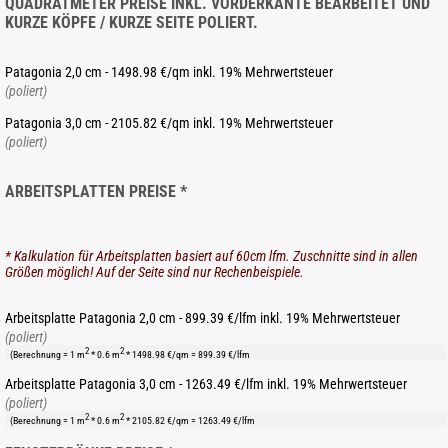
QUADRATMETER PREISE INKL. VORDERKANTE BEARBEITET UND
KURZE KÖPFE / KURZE SEITE POLIERT.
Patagonia 2,0 cm - 1498.98 €/qm inkl. 19% Mehrwertsteuer
(poliert)
Patagonia 3,0 cm - 2105.82 €/qm inkl. 19% Mehrwertsteuer
(poliert)
ARBEITSPLATTEN PREISE *
* Kalkulation für Arbeitsplatten basiert auf 60cm lfm. Zuschnitte sind in allen
Größen möglich! Auf der Seite sind nur Rechenbeispiele.
Arbeitsplatte Patagonia 2,0 cm - 899.39 €/lfm inkl. 19% Mehrwertsteuer
(poliert)
2
2
(Berechnung = 1 m
* 0.6 m
* 1498.98 €/qm = 899.39 €/lfm
Arbeitsplatte Patagonia 3,0 cm - 1263.49 €/lfm inkl. 19% Mehrwertsteuer
(poliert)
2
2
(Berechnung = 1 m
* 0.6 m
* 2105.82 €/qm = 1263.49 €/lfm