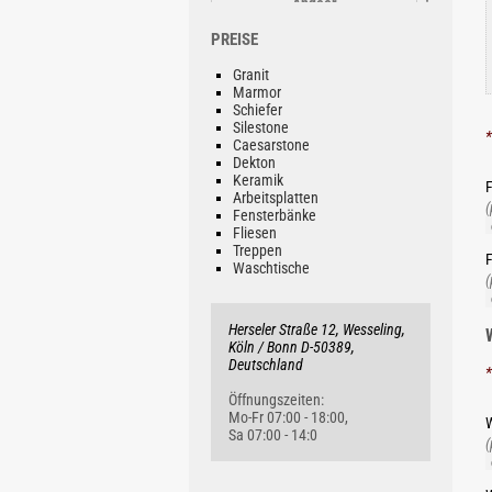
Andeer
Ab 126.42 €/lfm
PREISE
Granit
Marmor
Schiefer
Silestone
*
Caesarstone
Dekton
Steel Grey
Keramik
F
Ab 54.89 €/lfm
Arbeitsplatten
(
Fensterbänke
Fliesen
Treppen
F
Waschtische
(
Herseler Straße 12, Wesseling,
Explosion Blue
Köln / Bonn D-50389,
Ab 308.38 €/lfm
Deutschland
*
Öffnungszeiten:
Mo-Fr 07:00 - 18:00,
W
Sa 07:00 - 14:0
(