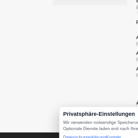
W
(
A
(
A
(
A
(
A
u
d
Privatsphäre-Einstellungen
Wir verwenden notwendige Speicherung
Optionale Dienste laden erst nach Ihre
Datenschutzerklärung
Kontakt