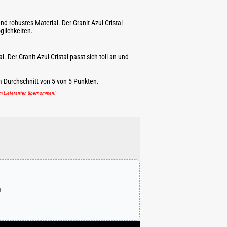
und robustes Material. Der Granit Azul Cristal
glichkeiten.
al. Der Granit Azul Cristal passt sich toll an und
m Durchschnitt von
5
von
5
Punkten.
em Lieferanten übernommen!
n