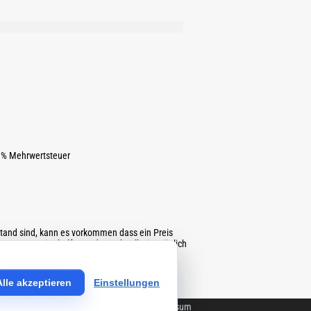
 19% Mehrwertsteuer
tand sind, kann es vorkommen dass ein Preis
nen gerne weiterhelfen und so schnell wie möglich
Alle akzeptieren
Einstellungen
nschutz
Partner
Team
Kontakt
Impressum