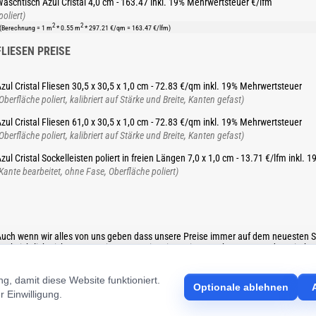
aschtisch Azul Cristal 4,0 cm - 163.47 inkl. 19% Mehrwertsteuer €/lfm
poliert)
2
2
(Berechnung = 1 m
* 0.55 m
* 297.21 €/qm = 163.47 €/lfm)
FLIESEN PREISE
zul Cristal Fliesen 30,5 x 30,5 x 1,0 cm - 72.83 €/qm inkl. 19% Mehrwertsteuer
Oberfläche poliert, kalibriert auf Stärke und Breite, Kanten gefast)
zul Cristal Fliesen 61,0 x 30,5 x 1,0 cm - 72.83 €/qm inkl. 19% Mehrwertsteuer
Oberfläche poliert, kalibriert auf Stärke und Breite, Kanten gefast)
zul Cristal Sockelleisten poliert in freien Längen 7,0 x 1,0 cm - 13.71 €/lfm inkl.
Kante bearbeitet, ohne Fase, Oberfläche poliert)
uch wenn wir alles von uns geben dass unsere Preise immer auf dem neuesten S
nabsichtlich nicht erneuert ist. Wenn Sie mit uns in Kontakt treten werden wir Ih
en Preis für Ihre Anfrage ausrechnen.
, damit diese Website funktioniert.
Optionale ablehnen
r Einwilligung.
Arbeitsplatten nach Mass
Date