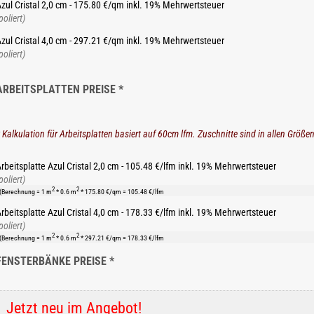
zul Cristal 2,0 cm - 175.80 €/qm inkl. 19% Mehrwertsteuer
poliert)
zul Cristal 4,0 cm - 297.21 €/qm inkl. 19% Mehrwertsteuer
poliert)
ARBEITSPLATTEN PREISE *
 Kalkulation für Arbeitsplatten basiert auf 60cm lfm. Zuschnitte sind in allen Größe
rbeitsplatte Azul Cristal 2,0 cm - 105.48 €/lfm inkl. 19% Mehrwertsteuer
poliert)
2
2
(Berechnung = 1 m
* 0.6 m
* 175.80 €/qm = 105.48 €/lfm
rbeitsplatte Azul Cristal 4,0 cm - 178.33 €/lfm inkl. 19% Mehrwertsteuer
poliert)
2
2
(Berechnung = 1 m
* 0.6 m
* 297.21 €/qm = 178.33 €/lfm
FENSTERBÄNKE PREISE *
Jetzt neu im Angebot!