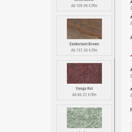
A
Ab 109.96 €/lfm
(
A
(
Exubertant Brown
Ab 137.36 €/lfm
*
A
(
Vanga Rot
A
Ab 86.22 €/lfm
(