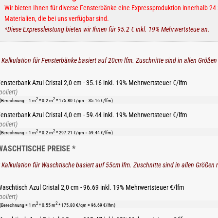
Wir bieten Ihnen für diverse Fensterbänke eine Expressproduktion innerhalb 24 
Materialien, die bei uns verfügbar sind.
*Diese Expressleistung bieten wir Ihnen für 95.2 € inkl. 19% Mehrwertsteue an.
 Kalkulation für Fensterbänke basiert auf 20cm lfm. Zuschnitte sind in allen Größen
ensterbank Azul Cristal 2,0 cm - 35.16 inkl. 19% Mehrwertsteuer €/lfm
poliert)
2
2
(Berechnung = 1 m
* 0.2 m
* 175.80 €/qm = 35.16 €/lfm)
ensterbank Azul Cristal 4,0 cm - 59.44 inkl. 19% Mehrwertsteuer €/lfm
poliert)
2
2
(Berechnung = 1 m
* 0.2 m
* 297.21 €/qm = 59.44 €/lfm)
WASCHTISCHE PREISE *
 Kalkulation für Waschtische basiert auf 55cm lfm. Zuschnitte sind in allen Größen 
aschtisch Azul Cristal 2,0 cm - 96.69 inkl. 19% Mehrwertsteuer €/lfm
poliert)
2
2
(Berechnung = 1 m
* 0.55 m
* 175.80 €/qm = 96.69 €/lfm)