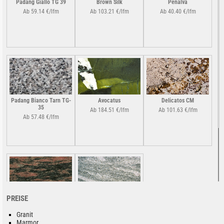
Padang Giallo TG 39
Brown Silk
Penalva
Ab 59.14 €/lfm
Ab 103.21 €/lfm
Ab 40.40 €/lfm
Padang Bianco Tarn TG-
Avocatus
Delicatos CM
35
Ab 184.51 €/lfm
Ab 101.63 €/lfm
Ab 57.48 €/lfm
PREISE
Jacaranda da Bahia
Verde Marina
Ab 68.31 €/lfm
Ab 62.06 €/lfm
Granit
Marmor