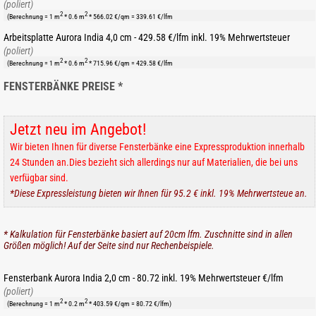
(poliert)
2
2
(Berechnung = 1 m
* 0.6 m
* 566.02 €/qm = 339.61 €/lfm
Arbeitsplatte Aurora India 4,0 cm - 429.58 €/lfm inkl. 19% Mehrwertsteuer
(poliert)
2
2
(Berechnung = 1 m
* 0.6 m
* 715.96 €/qm = 429.58 €/lfm
FENSTERBÄNKE PREISE *
Jetzt neu im Angebot!
Wir bieten Ihnen für diverse Fensterbänke eine Expressproduktion innerhalb
24 Stunden an.Dies bezieht sich allerdings nur auf Materialien, die bei uns
verfügbar sind.
*Diese Expressleistung bieten wir Ihnen für 95.2 € inkl. 19% Mehrwertsteue an.
* Kalkulation für Fensterbänke basiert auf 20cm lfm. Zuschnitte sind in allen
Größen möglich! Auf der Seite sind nur Rechenbeispiele.
Fensterbank Aurora India 2,0 cm - 80.72 inkl. 19% Mehrwertsteuer €/lfm
(poliert)
2
2
(Berechnung = 1 m
* 0.2 m
* 403.59 €/qm = 80.72 €/lfm)