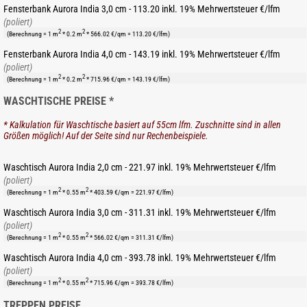
Fensterbank Aurora India 3,0 cm - 113.20 inkl. 19% Mehrwertsteuer €/lfm
(poliert)
2
2
(Berechnung = 1 m
* 0.2 m
* 566.02 €/qm = 113.20 €/lfm)
Fensterbank Aurora India 4,0 cm - 143.19 inkl. 19% Mehrwertsteuer €/lfm
(poliert)
2
2
(Berechnung = 1 m
* 0.2 m
* 715.96 €/qm = 143.19 €/lfm)
WASCHTISCHE PREISE *
* Kalkulation für Waschtische basiert auf 55cm lfm. Zuschnitte sind in allen
Größen möglich! Auf der Seite sind nur Rechenbeispiele.
Waschtisch Aurora India 2,0 cm - 221.97 inkl. 19% Mehrwertsteuer €/lfm
(poliert)
2
2
(Berechnung = 1 m
* 0.55 m
* 403.59 €/qm = 221.97 €/lfm)
Waschtisch Aurora India 3,0 cm - 311.31 inkl. 19% Mehrwertsteuer €/lfm
(poliert)
2
2
(Berechnung = 1 m
* 0.55 m
* 566.02 €/qm = 311.31 €/lfm)
Waschtisch Aurora India 4,0 cm - 393.78 inkl. 19% Mehrwertsteuer €/lfm
(poliert)
2
2
(Berechnung = 1 m
* 0.55 m
* 715.96 €/qm = 393.78 €/lfm)
TREPPEN PREISE