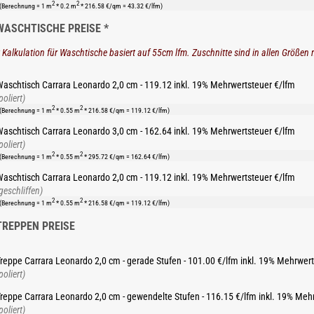
2
2
(Berechnung = 1 m
* 0.2 m
* 216.58 €/qm = 43.32 €/lfm)
WASCHTISCHE PREISE *
 Kalkulation für Waschtische basiert auf 55cm lfm. Zuschnitte sind in allen Größen 
aschtisch Carrara Leonardo 2,0 cm - 119.12 inkl. 19% Mehrwertsteuer €/lfm
poliert)
2
2
(Berechnung = 1 m
* 0.55 m
* 216.58 €/qm = 119.12 €/lfm)
aschtisch Carrara Leonardo 3,0 cm - 162.64 inkl. 19% Mehrwertsteuer €/lfm
poliert)
2
2
(Berechnung = 1 m
* 0.55 m
* 295.72 €/qm = 162.64 €/lfm)
aschtisch Carrara Leonardo 2,0 cm - 119.12 inkl. 19% Mehrwertsteuer €/lfm
geschliffen)
2
2
(Berechnung = 1 m
* 0.55 m
* 216.58 €/qm = 119.12 €/lfm)
TREPPEN PREISE
reppe Carrara Leonardo 2,0 cm - gerade Stufen - 101.00 €/lfm inkl. 19% Mehrwer
poliert)
reppe Carrara Leonardo 2,0 cm - gewendelte Stufen - 116.15 €/lfm inkl. 19% Meh
poliert)