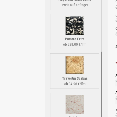
C
Preis auf Anfrage!
(
C
(
C
(
Portoro Extra
Ab 828.00 €/lfm
*
A
Travertin Scabas
(
Ab 94.96 €/lfm
A
(
A
(