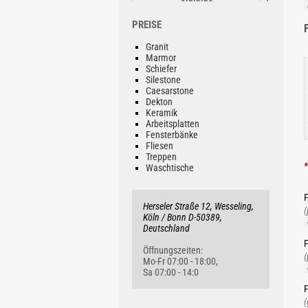
Alpinina
Ab 70.81 €/lfm
PREISE
Granit
Marmor
Schiefer
Silestone
Caesarstone
Dekton
Indian Teak
Keramik
Preis auf Anfrage!
Arbeitsplatten
Fensterbänke
Fliesen
Treppen
*
Waschtische
F
Herseler Straße 12, Wesseling,
Black & Gold
(
Köln / Bonn D-50389,
Ab 115.79 €/lfm
Deutschland
F
Öffnungszeiten:
(
Mo-Fr 07:00 - 18:00,
Sa 07:00 - 14:0
F
(