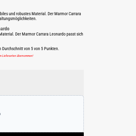
abiles und robustes Material. Der Marmor Carrara
altungsmöglichkeiten.
nardo
 Material. Der Marmor Carrara Leonardo passt sich
m Durchschnitt von
5
von
5
Punkten.
em Lieferanten übernommen!
n