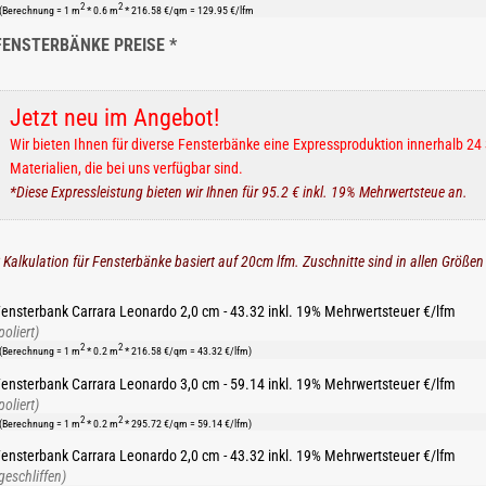
2
2
(Berechnung = 1 m
* 0.6 m
* 216.58 €/qm = 129.95 €/lfm
FENSTERBÄNKE PREISE *
Jetzt neu im Angebot!
Wir bieten Ihnen für diverse Fensterbänke eine Expressproduktion innerhalb 24 
Materialien, die bei uns verfügbar sind.
*Diese Expressleistung bieten wir Ihnen für 95.2 € inkl. 19% Mehrwertsteue an.
 Kalkulation für Fensterbänke basiert auf 20cm lfm. Zuschnitte sind in allen Größen
ensterbank Carrara Leonardo 2,0 cm - 43.32 inkl. 19% Mehrwertsteuer €/lfm
poliert)
2
2
(Berechnung = 1 m
* 0.2 m
* 216.58 €/qm = 43.32 €/lfm)
ensterbank Carrara Leonardo 3,0 cm - 59.14 inkl. 19% Mehrwertsteuer €/lfm
poliert)
2
2
(Berechnung = 1 m
* 0.2 m
* 295.72 €/qm = 59.14 €/lfm)
ensterbank Carrara Leonardo 2,0 cm - 43.32 inkl. 19% Mehrwertsteuer €/lfm
geschliffen)