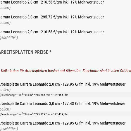
arrara Leonardo 2,0 cm - 216.58 €/qm inkl. 19% Mehrwertsteuer
poliert)
arrara Leonardo 3,0 cm - 295.72 €/qm inkl. 19% Mehrwertsteuer
poliert)
arrara Leonardo 2,0 cm - 216.58 €/qm inkl. 19% Mehrwertsteuer
geschliffen)
ARBEITSPLATTEN PREISE *
 Kalkulation für Arbeitsplatten basiert auf 60cm lfm. Zuschnitte sind in allen Größe
rbeitsplatte Carrara Leonardo 2,0 cm - 129.95 €/lfm inkl. 19% Mehrwertsteuer
poliert)
2
2
(Berechnung = 1 m
* 0.6 m
* 216.58 €/qm = 129.95 €/lfm
rbeitsplatte Carrara Leonardo 3,0 cm - 177.43 €/lfm inkl. 19% Mehrwertsteuer
poliert)
2
2
(Berechnung = 1 m
* 0.6 m
* 295.72 €/qm = 177.43 €/lfm
rbeitsplatte Carrara Leonardo 2,0 cm - 129.95 €/lfm inkl. 19% Mehrwertsteuer
geschliffen)