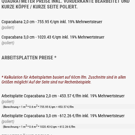
QUADRATMETER PREISE INKL. VORDERKANTE BEARBEITET UND
KURZE KÖPFE / KURZE SEITE POLIERT.
Copacabana 2,0 cm - 755.95 €/qm inkl. 19% Mehrwertsteuer
(poliert)
Copacabana 3,0 cm - 1020.43 €/qm inkl. 19% Mehrwertsteuer
(poliert)
ARBEITSPLATTEN PREISE *
* Kalkulation für Arbeitsplatten basiert auf 60cm lfm. Zuschnitte sind in allen
Größen möglich! Auf der Seite sind nur Rechenbeispiele.
Arbeitsplatte Copacabana 2,0 cm - 453.57 €/lfm inkl. 19% Mehrwertsteuer
(poliert)
2
2
(Berechnung = 1 m
* 0.6 m
* 755.95 €/qm = 453.57 €/lfm
Arbeitsplatte Copacabana 3,0 cm - 612.26 €/lfm inkl. 19% Mehrwertsteuer
(poliert)
2
2
(Berechnung = 1 m
* 0.6 m
* 1020.43 €/qm = 612.26 €/lfm