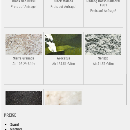
Black Sao Brasil
Black Mamba
Padang Rosso Balmoral
TG01
Preis auf Anfrage!
Preis auf Anfrage!
Preis auf Anfrage!
Sierra Granada
Avocatus
Serizzo
Ab 103.29 €/lfm
Ab 184.51 €/lfm
Ab 41.57 €/lfm
PREISE
Atlantic Black C
Lumix
Ab 67.45 €/lfm
Ab 242.40 €/lfm
Granit
Marmor