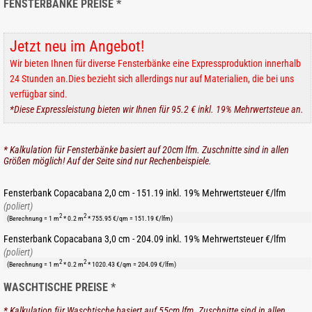
FENSTERBÄNKE PREISE *
Jetzt neu im Angebot!
Wir bieten Ihnen für diverse Fensterbänke eine Expressproduktion innerhalb
24 Stunden an.Dies bezieht sich allerdings nur auf Materialien, die bei uns
verfügbar sind.
*Diese Expressleistung bieten wir Ihnen für 95.2 € inkl. 19% Mehrwertsteue an.
* Kalkulation für Fensterbänke basiert auf 20cm lfm. Zuschnitte sind in allen
Größen möglich! Auf der Seite sind nur Rechenbeispiele.
Fensterbank Copacabana 2,0 cm - 151.19 inkl. 19% Mehrwertsteuer €/lfm
(poliert)
2
2
(Berechnung = 1 m
* 0.2 m
* 755.95 €/qm = 151.19 €/lfm)
Fensterbank Copacabana 3,0 cm - 204.09 inkl. 19% Mehrwertsteuer €/lfm
(poliert)
2
2
(Berechnung = 1 m
* 0.2 m
* 1020.43 €/qm = 204.09 €/lfm)
WASCHTISCHE PREISE *
* Kalkulation für Waschtische basiert auf 55cm lfm. Zuschnitte sind in allen