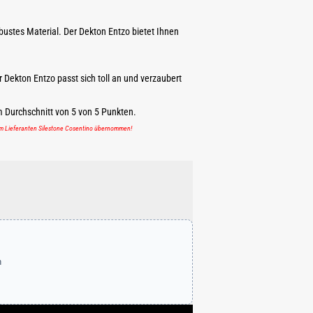
obustes Material. Der Dekton Entzo bietet Ihnen
er Dekton Entzo passt sich toll an und verzaubert
m Durchschnitt von
5
von
5
Punkten.
em Lieferanten Silestone Cosentino übernommen!
n