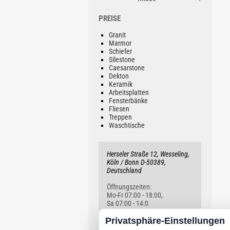
Dunna
Preis auf Anfrage!
PREISE
Granit
Marmor
Schiefer
Silestone
Caesarstone
Dekton
GK07 Ceppo
Keramik
Preis auf Anfrage!
Arbeitsplatten
Fensterbänke
Fliesen
Treppen
Waschtische
Herseler Straße 12, Wesseling,
TK05 Sabbia
Köln / Bonn D-50389,
Preis auf Anfrage!
Deutschland
Öffnungszeiten:
Mo-Fr 07:00 - 18:00,
Sa 07:00 - 14:0
Privatsphäre-Einstellungen