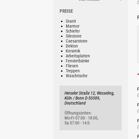
Alta Quarzit
(
Ab 155.69 €/lfm
PREISE
Granit
Marmor
Schiefer
Silestone
Caesarstone
Dekton
Jade Schiefer
Keramik
Ab 76.64 €/lfm
Arbeitsplatten
Fensterbänke
Fliesen
Treppen
*
Waschtische
F
Herseler Straße 12, Wesseling,
Fevi Schiefer
(
Köln / Bonn D-50389,
Ab 65.81 €/lfm
Deutschland
F
(
Öffnungszeiten:
Mo-Fr 07:00 - 18:00,
F
Sa 07:00 - 14:0
(
F