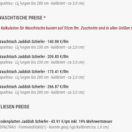
spaltrau - Lï¿½ngen bis 280 cm - kalibriert - ca 3,0 cm)
WASCHTISCHE PREISE *
 Kalkulation für Waschtische basiert auf 55cm lfm. Zuschnitte sind in allen Größen 
aschtisch Jaddish Schiefer - 140.88 €/lfm
spaltrau - Lï¿½ngen bis 230 cm - kalibriert - ca 2,0 cm)
aschtisch Jaddish Schiefer - 209.83 €/lfm
spaltrau - Lï¿½ngen bis 230 cm - kalibriert - ca 3,0 cm)
aschtisch Jaddish Schiefer - 173.41 €/lfm
spaltrau - Lï¿½ngen bis 280 cm - kalibriert - ca 2,0 cm)
aschtisch Jaddish Schiefer - 266.87 €/lfm
spaltrau - Lï¿½ngen bis 280 cm - kalibriert - ca 3,0 cm)
FLIESEN PREISE
odenplatten Jaddish Schiefer - 43.91 €/qm inkl. 19% Mehrwertsteuer
SPALTRAU - Formate(60|60|1) - Kanten gesï¿½gt/kalibriert/ca.1,0 cm)