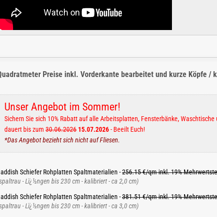
Quadratmeter Preise inkl. Vorderkante bearbeitet und kurze Köpfe / ku
Unser Angebot im Sommer!
Sichern Sie sich 10% Rabatt auf alle Arbeitsplatten, Fensterbänke, Waschtis
dauert bis zum
30.06.2026
15.07.2026
- Beeilt Euch!
*Das Angebot bezieht sich nicht auf Fliesen.
addish Schiefer Rohplatten Spaltmaterialien -
256.15 €/qm inkl. 19% Mehrwertst
spaltrau - Lï¿½ngen bis 230 cm - kalibriert - ca 2,0 cm)
addish Schiefer Rohplatten Spaltmaterialien -
381.51 €/qm inkl. 19% Mehrwertst
spaltrau - Lï¿½ngen bis 230 cm - kalibriert - ca 3,0 cm)