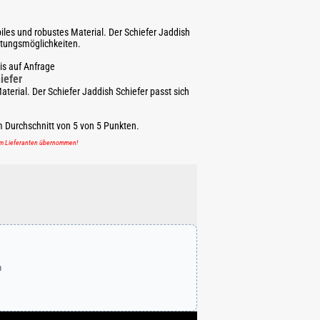
biles und robustes Material. Der Schiefer Jaddish
ltungsmöglichkeiten.
is auf Anfrage
iefer
Material. Der Schiefer Jaddish Schiefer passt sich
m Durchschnitt von
5
von
5
Punkten.
em Lieferanten übernommen!
n