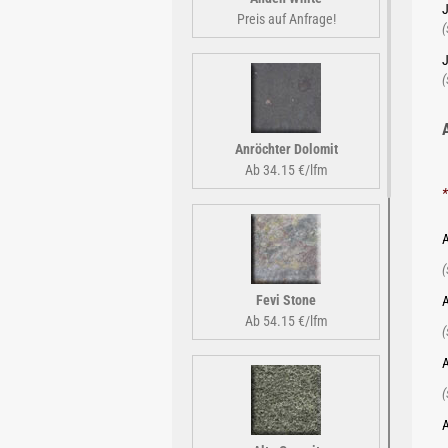
J
Preis auf Anfrage!
(
J
(
Anröchter Dolomit
Ab 34.15 €/lfm
*
A
(
Fevi Stone
A
Ab 54.15 €/lfm
(
A
(
A