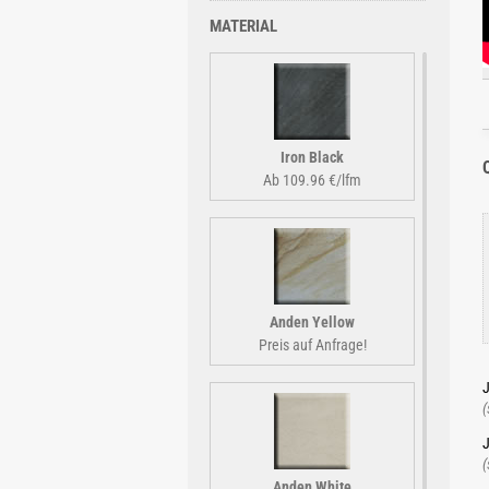
MATERIAL
Iron Black
Ab 109.96 €/lfm
Anden Yellow
Preis auf Anfrage!
J
(
J
(
Anden White