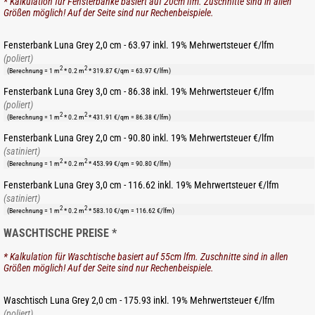
* Kalkulation für Fensterbänke basiert auf 20cm lfm. Zuschnitte sind in allen
Größen möglich! Auf der Seite sind nur Rechenbeispiele.
Fensterbank Luna Grey 2,0 cm - 63.97 inkl. 19% Mehrwertsteuer €/lfm
(poliert)
2
2
(Berechnung = 1 m
* 0.2 m
* 319.87 €/qm = 63.97 €/lfm)
Fensterbank Luna Grey 3,0 cm - 86.38 inkl. 19% Mehrwertsteuer €/lfm
(poliert)
2
2
(Berechnung = 1 m
* 0.2 m
* 431.91 €/qm = 86.38 €/lfm)
Fensterbank Luna Grey 2,0 cm - 90.80 inkl. 19% Mehrwertsteuer €/lfm
(satiniert)
2
2
(Berechnung = 1 m
* 0.2 m
* 453.99 €/qm = 90.80 €/lfm)
Fensterbank Luna Grey 3,0 cm - 116.62 inkl. 19% Mehrwertsteuer €/lfm
(satiniert)
2
2
(Berechnung = 1 m
* 0.2 m
* 583.10 €/qm = 116.62 €/lfm)
WASCHTISCHE PREISE *
* Kalkulation für Waschtische basiert auf 55cm lfm. Zuschnitte sind in allen
Größen möglich! Auf der Seite sind nur Rechenbeispiele.
Waschtisch Luna Grey 2,0 cm - 175.93 inkl. 19% Mehrwertsteuer €/lfm
(poliert)