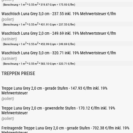
2
2
(Berechnung = 1 m
* 0.55 m
* 319.87 €/qm = 175.93 €/lfm)
Waschtisch Luna Grey 3,0 cm - 237.55 inkl. 19% Mehrwertsteuer €/lfm
(poliert)
2
2
(Berechnung = 1 m
* 0.55 m
* 431.91 €/qm = 237.55 €/lfm)
Waschtisch Luna Grey 2,0 cm - 249.69 inkl. 19% Mehrwertsteuer €/lfm
(satiniert)
2
2
(Berechnung = 1 m
* 0.55 m
* 453.99 €/qm = 249.69 €/lfm)
Waschtisch Luna Grey 3,0 cm - 320.71 inkl. 19% Mehrwertsteuer €/lfm
(satiniert)
2
2
(Berechnung = 1 m
* 0.55 m
* 583.10 €/qm = 320.71 €/lfm)
TREPPEN PREISE
Treppe Luna Grey 2,0 cm - gerade Stufen - 147.93 €/lfm inkl. 19%
Mehrwertsteuer
(poliert)
Treppe Luna Grey 2,0 cm - gewendelte Stufen - 170.12 €/lfm inkl. 19%
Mehrwertsteuer
(poliert)
Freitragende Treppe Luna Grey 2,0 cm - gerade Stufen - 702.38 €/lfm inkl. 19%
Mehrwertsteuer