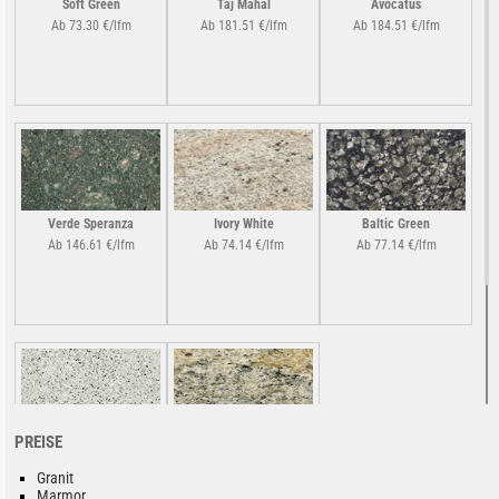
Soft Green
Taj Mahal
Avocatus
Ab 73.30 €/lfm
Ab 181.51 €/lfm
Ab 184.51 €/lfm
Verde Speranza
Ivory White
Baltic Green
Ab 146.61 €/lfm
Ab 74.14 €/lfm
Ab 77.14 €/lfm
PREISE
Bel Bianco
Juparana Fantastico
Giallo
Preis auf Anfrage!
Granit
Ab 100.79 €/lfm
Marmor