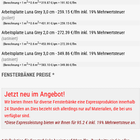
2
2
(Berechnung = 1 m
* 0.6 m
* 319.87 €/qm = 191.92 €/lfm
Arbeitsplatte Luna Grey 3,0 cm - 259.15 €/lfm inkl. 19% Mehrwertsteuer
(poliert)
2
2
(Berechnung = 1 m
* 0.6 m
* 431.91 €/qm = 259.15 €/lfm
Arbeitsplatte Luna Grey 2,0 cm - 272.39 €/lfm inkl. 19% Mehrwertsteuer
(satiniert)
2
2
(Berechnung = 1 m
* 0.6 m
* 453.99 €/qm = 272.39 €/lfm
Arbeitsplatte Luna Grey 3,0 cm - 349.86 €/lfm inkl. 19% Mehrwertsteuer
(satiniert)
2
2
(Berechnung = 1 m
* 0.6 m
* 583.10 €/qm = 349.86 €/lfm
FENSTERBÄNKE PREISE *
Jetzt neu im Angebot!
Wir bieten Ihnen für diverse Fensterbänke eine Expressproduktion innerhalb
24 Stunden an.Dies bezieht sich allerdings nur auf Materialien, die bei uns
verfügbar sind.
*Diese Expressleistung bieten wir Ihnen für 95.2 € inkl. 19% Mehrwertsteue an.