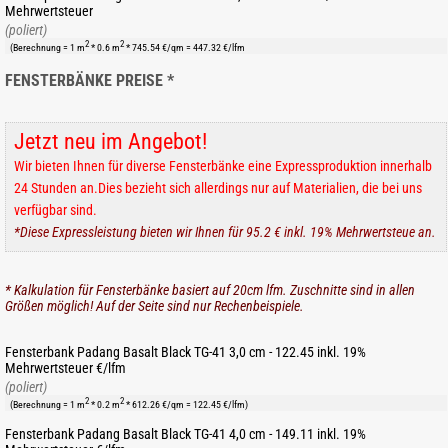
Mehrwertsteuer
(poliert)
2
2
(Berechnung = 1 m
* 0.6 m
* 745.54 €/qm = 447.32 €/lfm
FENSTERBÄNKE PREISE *
Jetzt neu im Angebot!
Wir bieten Ihnen für diverse Fensterbänke eine Expressproduktion innerhalb
24 Stunden an.Dies bezieht sich allerdings nur auf Materialien, die bei uns
verfügbar sind.
*Diese Expressleistung bieten wir Ihnen für 95.2 € inkl. 19% Mehrwertsteue an.
* Kalkulation für Fensterbänke basiert auf 20cm lfm. Zuschnitte sind in allen
Größen möglich! Auf der Seite sind nur Rechenbeispiele.
Fensterbank Padang Basalt Black TG-41 3,0 cm - 122.45 inkl. 19%
Mehrwertsteuer €/lfm
(poliert)
2
2
(Berechnung = 1 m
* 0.2 m
* 612.26 €/qm = 122.45 €/lfm)
Fensterbank Padang Basalt Black TG-41 4,0 cm - 149.11 inkl. 19%