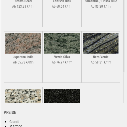
Brown Pearl
Keltisch Blau
Samantha / Orissa Blue
Ab 123.28 €/lfm
Ab 60.64 €/lfm
Ab 83.30 €/lfm
Juparana India
Verde Oliva
Nero Verde
Ab 55.73 €/lfm
Ab 76.97 €/lfm
Ab 58.31 €/lfm
PREISE
Rosa Beta
Impala India
Ab 33.32 €/lfm
Ab 64.64 €/lfm
Granit
Marmor