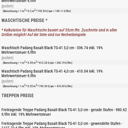
Mehrwertsteuer €/lfm
(poliert)
2
2
(Berechnung = 1 m
* 0.2 m
* 745.54 €/qm = 149.11 €/lfm)
WASCHTISCHE PREISE *
* Kalkulation für Waschtische basiert auf 55cm lfm. Zuschnitte sind in allen
Größen möglich! Auf der Seite sind nur Rechenbeispiele.
Waschtisch Padang Basalt Black TG-41 3,0 cm - 336.74 inkl. 19%
Mehrwertsteuer €/lfm
(poliert)
2
2
(Berechnung = 1 m
* 0.55 m
* 612.26 €/qm = 336.74 €/lfm)
Waschtisch Padang Basalt Black TG-41 4,0 cm - 410.04 inkl. 19%
Mehrwertsteuer €/lfm
(poliert)
2
2
(Berechnung = 1 m
* 0.55 m
* 745.54 €/qm = 410.04 €/lfm)
TREPPEN PREISE
Freitragende Treppe Padang Basalt Black TG-41 3,0 cm - gerade Stufen - 980.62
€/lfm inkl. 19% Mehrwertsteuer
Freitragende Treppe Padang Basalt Black TG-41 3,0 cm - gewendelte Stufen -